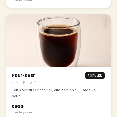
V60
Pour-over
POPÜLER
ハンドドリップ
Tek kökenli çekirdekler, elle demlenir — sade ve
derin.
₺300
'den başlayan