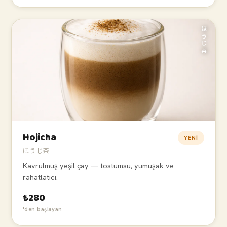
ほうじ茶
Hojicha
YENI
ほうじ茶
Kavrulmuş yeşil çay — tostumsu, yumuşak ve
rahatlatıcı.
₺280
'den başlayan