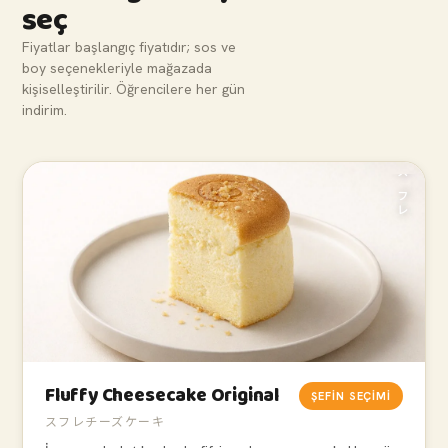
seç
Fiyatlar başlangıç fiyatıdır; sos ve
boy seçenekleriyle mağazada
kişiselleştirilir. Öğrencilere her gün
indirim.
スフレ
Fluffy Cheesecake Original
ŞEFIN SEÇIMI
スフレチーズケーキ