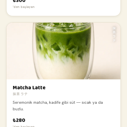
₺300
'den başlayan
抹茶ラテ
Matcha Latte
抹茶ラテ
Seremonik matcha, kadife gibi süt — sıcak ya da
buzlu.
₺280
'den başlayan