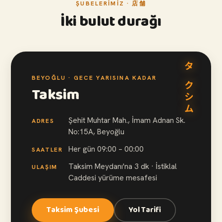
ŞUBELERIMIZ · 店舗
İki bulut durağı
タクシム
BEYOĞLU · GECE YARISINA KADAR
Taksim
Şehit Muhtar Mah., İmam Adnan Sk.
ADRES
No:15A, Beyoğlu
Her gün 09:00 – 00:00
SAATLER
Taksim Meydanı'na 3 dk · İstiklal
ULAŞIM
Caddesi yürüme mesafesi
Taksim Şubesi
Yol Tarifi