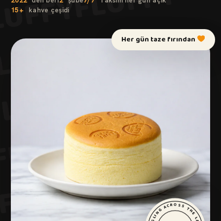
FLUFFY
LUFFY
2022
'den beri
2
şube
7/7
Taksim her gün açık
15+
kahve çeşidi
FLUFFY
LUFFY
Her gün taze fırından
FLUFFY
LUFFY
FLUFFY
FLUFFY
FLUFFY
FLUFFY