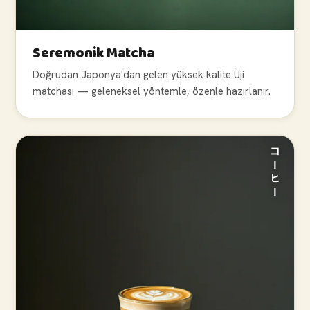
Seremonik Matcha
Doğrudan Japonya'dan gelen yüksek kalite Uji
matchası — geleneksel yöntemle, özenle hazırlanır.
コーヒー