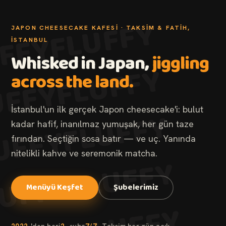
FLUFFY
JAPON CHEESECAKE KAFESI · TAKSIM & FATIH,
FFY
İSTANBUL
Whisked in Japan,
jiggling
FLUFFY
across the land.
UFFY
FLUFFY
İstanbul'un ilk gerçek Japon cheesecake'i: bulut
UFFY
kadar hafif, inanılmaz yumuşak, her gün taze
fırından. Seçtiğin sosa batır — ve uç. Yanında
nitelikli kahve ve seremonik matcha.
FLUFFY
UFFY
Menüyü Keşfet
Şubelerimiz