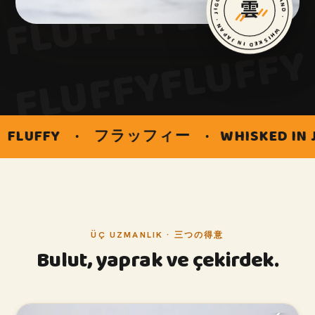
WHISKED IN JAPAN · JIGGLING ACROSS THE LAND ·
FLUFFY
FLUFFY
雲
FLUFFY
FLUFFY
FLUFF
FLUFFY
フラッフィー
·
WHISKED IN JAPAN
·
J
FLUFF
FLUFFY
FLUFF
ÜÇ UZMANLIK · 三つの得意
Bulut, yaprak ve çekirdek.
FLUFFY