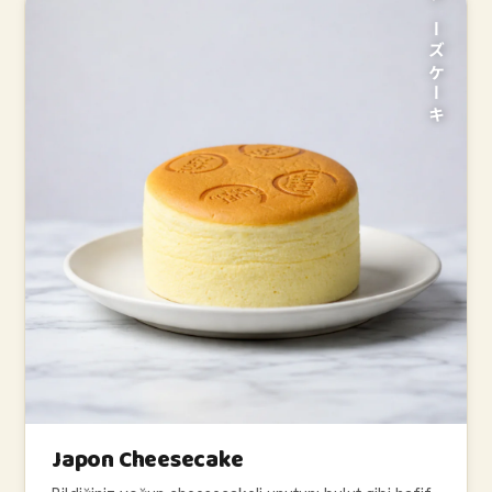
FLUF
FLUFFY
チーズケーキ
FLUF
FLUFFY
FLUF
FLUFFY
FLU
FLUFFY
Japon Cheesecake