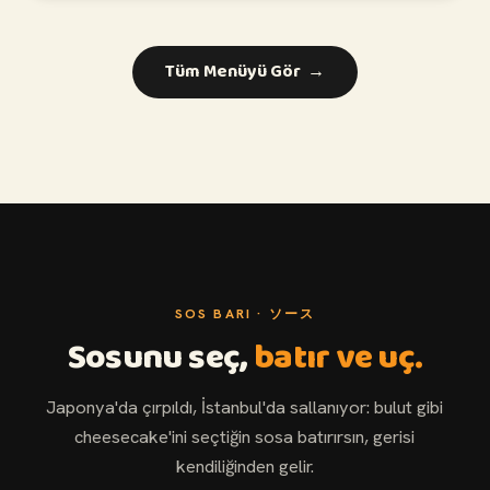
Tüm Menüyü Gör →
SOS BARI · ソース
Sosunu seç,
batır ve uç.
Japonya'da çırpıldı, İstanbul'da sallanıyor: bulut gibi
cheesecake'ini seçtiğin sosa batırırsın, gerisi
kendiliğinden gelir.