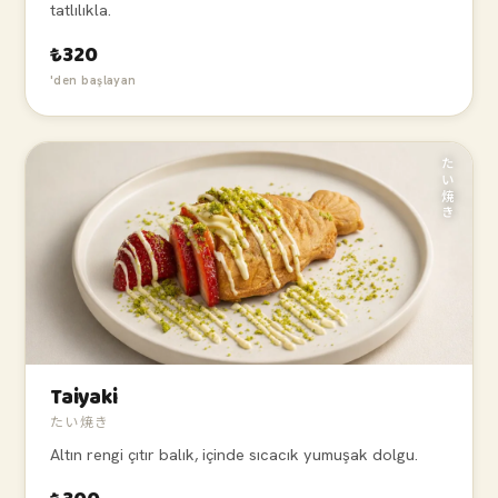
tatlılıkla.
₺320
'den başlayan
たい焼き
Taiyaki
たい焼き
Altın rengi çıtır balık, içinde sıcacık yumuşak dolgu.