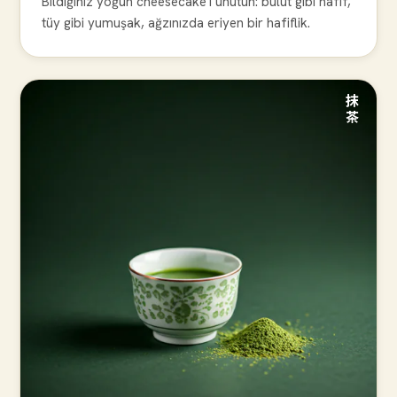
Bildiğiniz yoğun cheesecake'i unutun: bulut gibi hafif,
tüy gibi yumuşak, ağzınızda eriyen bir hafiflik.
抹茶