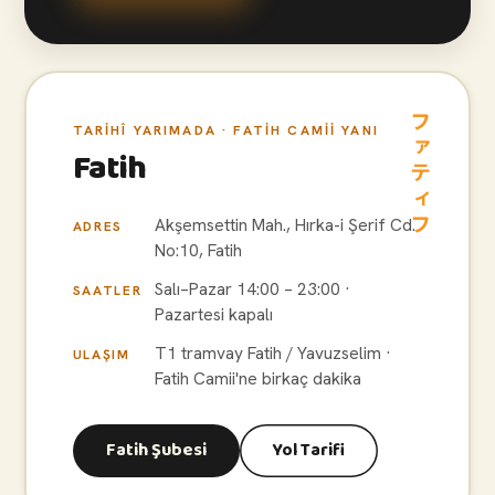
ファティフ
TARIHÎ YARIMADA · FATIH CAMII YANI
Fatih
Akşemsettin Mah., Hırka-i Şerif Cd.
ADRES
No:10, Fatih
Salı–Pazar 14:00 – 23:00 ·
SAATLER
Pazartesi kapalı
T1 tramvay Fatih / Yavuzselim ·
ULAŞIM
Fatih Camii'ne birkaç dakika
Fatih Şubesi
Yol Tarifi