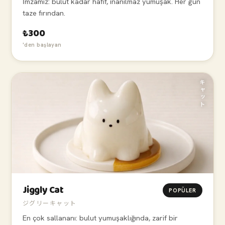
İmzamız: bulut kadar hafif, inanılmaz yumuşak. Her gün
taze fırından.
₺300
'den başlayan
キャット
Jiggly Cat
POPÜLER
ジグリーキャット
En çok sallananı: bulut yumuşaklığında, zarif bir