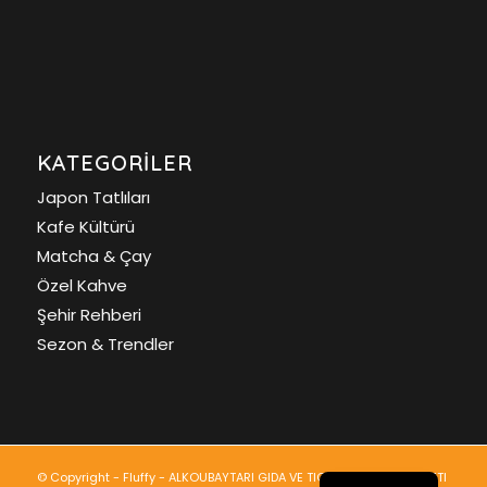
KATEGORILER
Japon Tatlıları
Kafe Kültürü
Matcha & Çay
Özel Kahve
Şehir Rehberi
Sezon & Trendler
English
© Copyright - Fluffy - ALKOUBAYTARI GIDA VE TICARET LIMITED SIRKETI