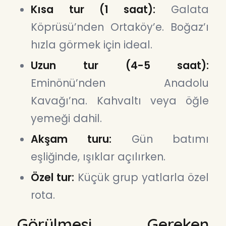
Kısa tur (1 saat):
Galata
Köprüsü’nden Ortaköy’e. Boğaz’ı
hızla görmek için ideal.
Uzun tur (4-5 saat):
Eminönü’nden Anadolu
Kavağı’na. Kahvaltı veya öğle
yemeği dahil.
Akşam turu:
Gün batımı
eşliğinde, ışıklar açılırken.
Özel tur:
Küçük grup yatlarla özel
rota.
Görülmesi Gereken