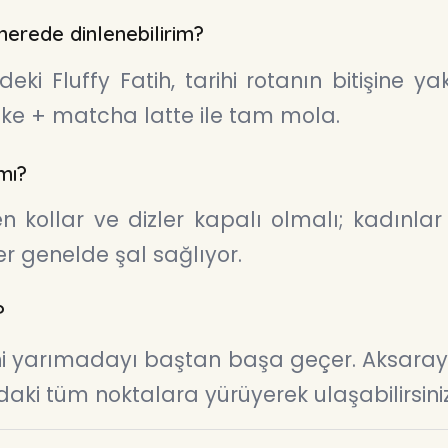
 nerede dinlenebilirim?
’deki Fluffy Fatih, tarihi rotanın bitişine 
e + matcha latte ile tam mola.
mı?
n kollar ve dizler kapalı olmalı; kadınlar
er genelde şal sağlıyor.
?
ihi yarımadayı baştan başa geçer. Aksara
daki tüm noktalara yürüyerek ulaşabilirsiniz