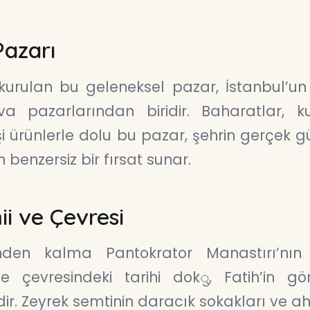
azarı
urulan bu geleneksel pazar, İstanbul’un
a pazarlarından biridir. Baharatlar, k
şi ürünlerle dolu bu pazar, şehrin gerçek 
benzersiz bir fırsat sunar.
i ve Çevresi
den kalma Pantokrator Manastırı’nın
e çevresindeki tarihi dokु, Fatih’in gö
idir. Zeyrek semtinin daracık sokakları ve a