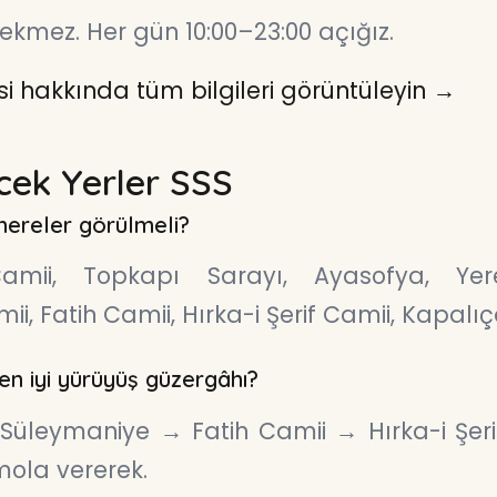
kmez. Her gün 10:00–23:00 açığız.
si hakkında tüm bilgileri görüntüleyin →
ecek Yerler SSS
 nereler görülmeli?
amii, Topkapı Sarayı, Ayasofya, Yere
, Fatih Camii, Hırka-i Şerif Camii, Kapalıç
en iyi yürüyüş güzergâhı?
üleymaniye → Fatih Camii → Hırka-i Şerif 
mola vererek.