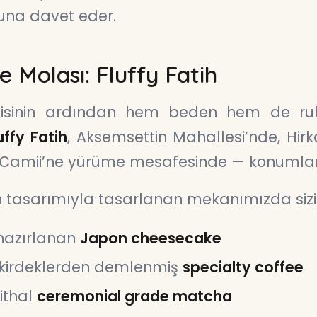
na davet eder.
e Molası: Fluffy Fatih
zisinin ardından hem beden hem de ru
uffy Fatih
, Aksemsettin Mahallesi’nde, Hirk
h Camii’ne yürüme mesafesinde — konumla
 tasarımıyla tasarlanan mekanımızda sizi 
hazırlanan
Japon cheesecake
ekirdeklerden demlenmiş
specialty coffee
ithal
ceremonial grade matcha