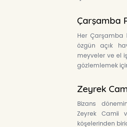
Çarşamba P
Her Çarşamba k
özgün açık hav
meyveler ve el i
gözlemlemek için 
Zeyrek Cami
Bizans dönemin
Zeyrek Camii v
köşelerinden bir