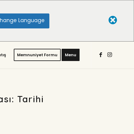
hange Language
tış
Memnuniyet Formu
Menu
sı: Tarihi