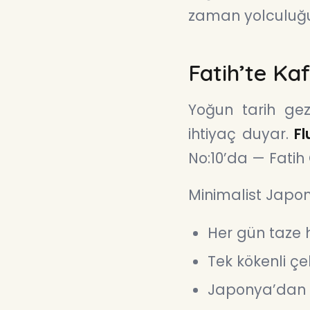
zaman yolculuğu
Fatih’te Kaf
Yoğun tarih ge
ihtiyaç duyar.
Fl
No:10’da — Fati
Minimalist Japon
Her gün taze 
Tek kökenli ç
Japonya’dan 