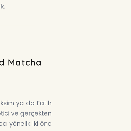
k.
ed Matcha
aksim ya da Fatih
etici ve gerçekten
ca yönelik iki öne