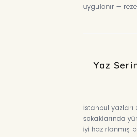
uygulanır — rez
Yaz Seri
İstanbul yazları
sokaklarında yürü
iyi hazırlanmış b