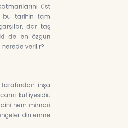
 katmanlarını üst
i bu tarihin tam
arşılar, dar taş
lki de en özgün
 nerede verilir?
 tarafından inşa
ami külliyesidir.
m dini hem mimari
ahçeler dinlenme