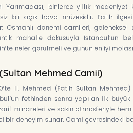
hi Yarımadası, binlerce yıllık medeniyet
siz bir açık hava müzesidir. Fatih ilçes
ır: Osmanlı dönemi camileri, geleneksel ç
antik mahalle dokusuyla İstanbul’un be
tih’te neler görülmeli ve günün en iyi molası
 (Sultan Mehmed Camii)
70’te II. Mehmed (Fatih Sultan Mehmed)
anbul’un fethinden sonra yapılan ilk büyük c
arif minareleri ve sakin atmosferiyle he
ci bir deneyim sunar. Cami çevresindeki b