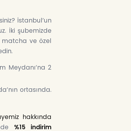
iniz? İstanbul’un
uz. İki şubemizde
l matcha ve özel
edin.
im Meydanı’na 2
ada’nın ortasında.
âyemiz hakkında
nüde
%15 indirim