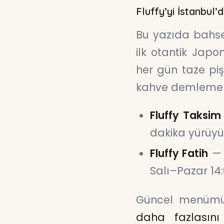
Fluffy’yi İstanbul
Bu yazıda bahset
ilk otantik Japo
her gün taze pi
kahve demlemeler
Fluffy Taksim
dakika yürüyüş
Fluffy Fatih
— H
Salı–Pazar 14:
Güncel menüm
daha fazlasını