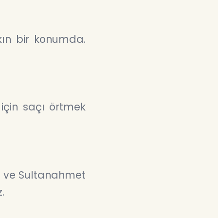
yakın bir konumda.
 için saçı örtmek
y ve Sultanahmet
.