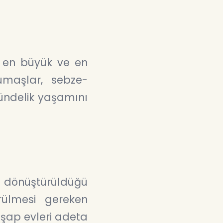
 en büyük ve en
umaşlar, sebze-
gündelik yaşamını
 dönüştürüldüğü
rülmesi gereken
hşap evleri adeta