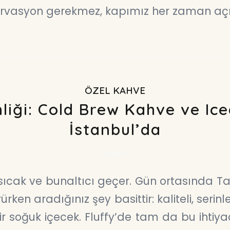
ervasyon gerekmez, kapımız her zaman açı
ÖZEL KAHVE
nliği: Cold Brew Kahve ve Ic
İstanbul’da
 sıcak ve bunaltıcı geçer. Gün ortasında T
rken aradığınız şey basittir: kaliteli, serinl
ir soğuk içecek. Fluffy’de tam da bu ihtiya