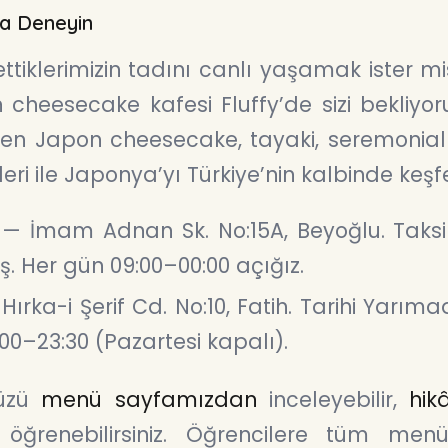
’da Deneyin
tiklerimizin tadını canlı yaşamak ister mis
n cheesecake kafesi Fluffy’de sizi bekliyor
şen Japon cheesecake, tayaki, seremonia
i ile Japonya’yı Türkiye’nin kalbinde keşf
— İmam Adnan Sk. No:15A, Beyoğlu. Taks
. Her gün 09:00–00:00 açığız.
ırka-i Şerif Cd. No:10, Fatih. Tarihi Yarım
00–23:30 (Pazartesi kapalı).
üzü
menü sayfamızdan
inceleyebilir,
hik
öğrenebilirsiniz. Öğrencilere tüm me