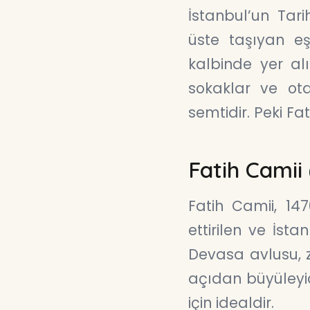
İstanbul’un Tari
üste taşıyan eş
kalbinde yer al
sokaklar ve ot
semtidir. Peki Fa
Fatih Camii
Fatih Camii, 14
ettirilen ve İst
Devasa avlusu, z
açıdan büyüleyi
için idealdir.