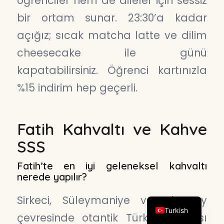
öğrenciler hem de aileler için sessiz
bir ortam sunar. 23:30’a kadar
açığız; sıcak matcha latte ve dilim
cheesecake ile günü
kapatabilirsiniz. Öğrenci kartınızla
%15 indirim hep geçerli.
Fatih Kahvaltı ve Kahve
SSS
Fatih’te en iyi geleneksel kahvaltı
nerede yapılır?
English
Sirkeci, Süleymaniye ve Aksaray
Turkish
çevresinde otantik Türk kahvaltısı