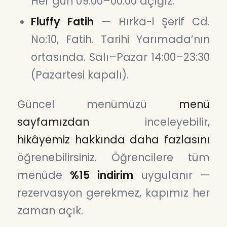
Her gün 09:00–00:00 açığız.
Fluffy Fatih
— Hırka-i Şerif Cd.
No:10, Fatih. Tarihi Yarımada’nın
ortasında. Salı–Pazar 14:00–23:30
(Pazartesi kapalı).
Güncel menümüzü
menü
sayfamızdan
inceleyebilir,
hikâyemiz hakkında daha fazlasını
öğrenebilirsiniz. Öğrencilere tüm
menüde
%15 indirim
uygulanır —
rezervasyon gerekmez, kapımız her
zaman açık.