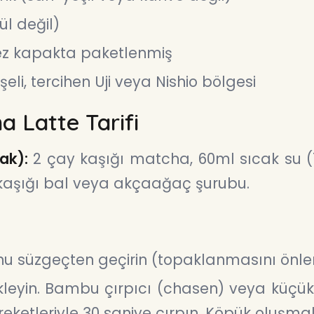
ül değil)
z kapakta paketlenmiş
i, tercihen Uji veya Nishio bölgesi
a Latte Tarifi
ak):
2 çay kaşığı matcha, 60ml sıcak su (7
 kaşığı bal veya akçaağaç şurubu.
u süzgeçten geçirin (topaklanmasını önler
leyin. Bambu çırpıcı (chasen) veya küçük b
ketleriyle 30 saniye çırpın. Köpük oluşmal