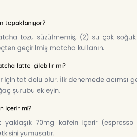
n topaklanıyor?
matcha tozu süzülmemiş, (2) su çok soğuk
çten geçirilmiş matcha kullanın.
ha latte içilebilir mi?
ler için tat dolu olur. İlk denemede acımsı g
aç şurubu ekleyin.
n içerir mi?
k yaklaşık 70mg kafein içerir (espress
tkisini yumuşatır.