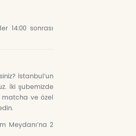
ler 14:00 sonrası
iniz? İstanbul’un
uz. İki şubemizde
l matcha ve özel
edin.
im Meydanı’na 2