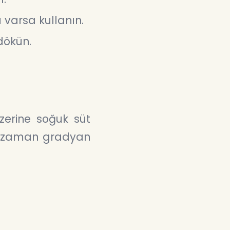
 varsa kullanın.
dökün.
zerine soğuk süt
ğı zaman gradyan