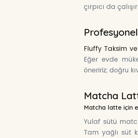
çırpıcı da çalış
Profesyonel
Fluffy Taksim ve
Eğer evde mükem
öneririz; doğru 
Matcha Lat
Matcha latte için e
Yulaf sütü match
Tam yağlı süt kl