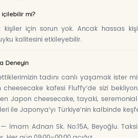
çilebilir mi?
 kişiler için sorun yok. Ancak hassas kişi
ku kalitesini etkileyebilir.
’da Deneyin
tiklerimizin tadını canlı yaşamak ister mis
n cheesecake kafesi Fluffy’de sizi bekliyor
şen Japon cheesecake, tayaki, seremonia
i ile Japonya’yı Türkiye’nin kalbinde keşf
— İmam Adnan Sk. No:15A, Beyoğlu. Taks
. Her gün 09:00–00:00 açığız.