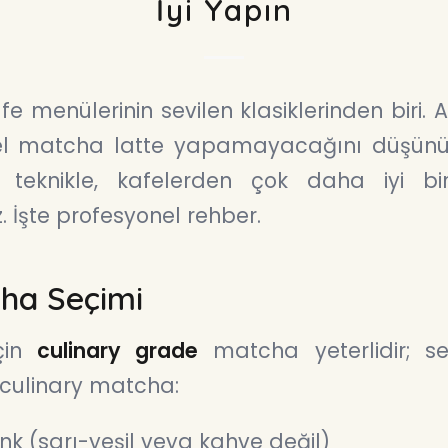
İyi Yapın
fe menülerinin sevilen klasiklerinden biri.
matcha latte yapamayacağını düşünür
teknikle, kafelerden çok daha iyi b
z. İşte profesyonel rehber.
ha Seçimi
çin
culinary grade
matcha yeterlidir; s
r culinary matcha:
enk (sarı-yeşil veya kahve değil)