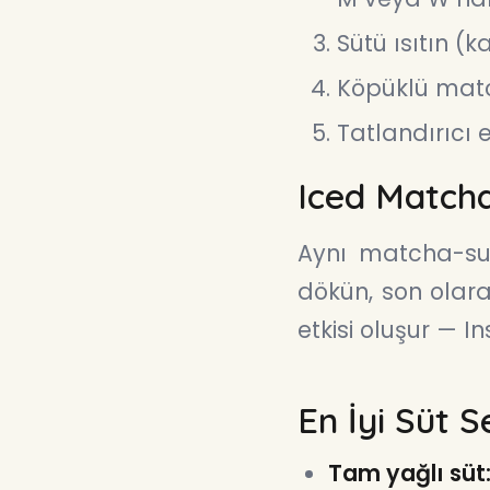
Sütü ısıtın (
Köpüklü matc
Tatlandırıcı ek
Iced Matcha
Aynı matcha-su 
dökün, son olar
etkisi oluşur — 
En İyi Süt S
Tam yağlı süt