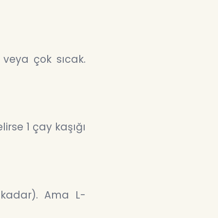
 veya çok sıcak.
elirse 1 çay kaşığı
o kadar). Ama L-