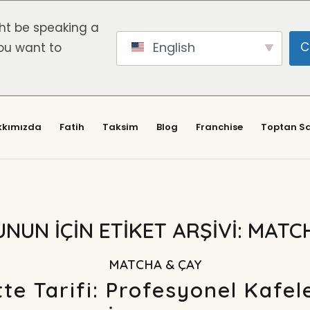
ht be speaking a
English
C
ou want to
kkımızda
Fatih
Taksim
Blog
Franchise
Toptan Sa
UNUN IÇIN ETIKET ARŞIVI:
MATC
MATCHA & ÇAY
te Tarifi: Profesyonel Kafe