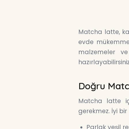
Matcha latte, ka
evde mükemmel 
malzemeler ve 
hazırlayabilirsini
Doğru Matc
Matcha latte i
gerekmez. İyi bi
Parlak yeşil r