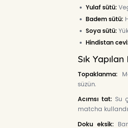
Yulaf sütü:
Veg
Badem sütü:
H
Soya sütü:
Yük
Hindistan ceviz
Sık Yapılan
Topaklanma:
Mat
süzün.
Acımsı tat:
Su ço
matcha kullandı
Doku eksik:
Bamb