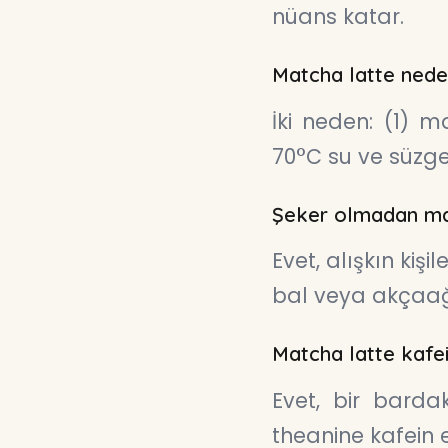
nüans katar.
Matcha latte nede
İki neden: (1) 
70°C su ve süzge
Şeker olmadan matc
Evet, alışkın kişi
bal veya akçaağ
Matcha latte kafei
Evet, bir barda
theanine kafein e