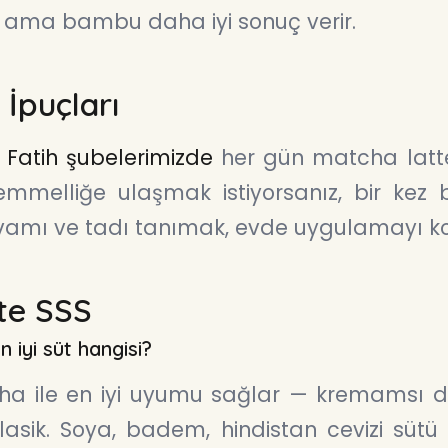
ır ama bambu daha iyi sonuç verir.
 İpuçları
 Fatih şubelerimizde
her gün matcha latte 
melliğe ulaşmak istiyorsanız, bir kez 
kıvamı ve tadı tanımak, evde uygulamayı kol
te SSS
n iyi süt hangisi?
a ile en iyi uyumu sağlar — kremamsı doku
asik. Soya, badem, hindistan cevizi sütü he