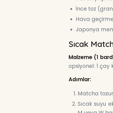
İnce toz (gran
Hava geçirme
Japonya menşel
Sıcak Match
Malzeme (1 bard
opsiyonel: 1 çay
Adımlar:
Matcha tozun
Sıcak suyu ek
M veya W hare