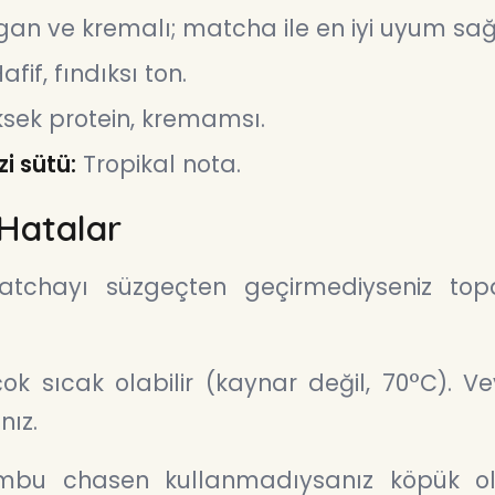
an ve kremalı; matcha ile en iyi uyum sağ
afif, fındıksı ton.
sek protein, kremamsı.
i sütü:
Tropikal nota.
 Hatalar
chayı süzgeçten geçirmediyseniz topa
k sıcak olabilir (kaynar değil, 70°C). Ve
nız.
u chasen kullanmadıysanız köpük olu