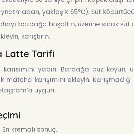
kaynatmadan, yaklaşık 65°C). Süt köpürtücü
hayı bardağa boşaltın, üzerine sıcak süt 
leyin, karıştırın.
 Latte Tarifi
karışımını yapın. Bardağa buz koyun, ü
ak matcha karışımını ekleyin. Karışmadı
Instagram’a uygun.
eçimi
:
En kremalı sonuç.