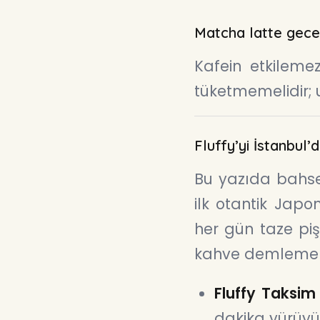
Matcha latte gece i
Kafein etkilemez
tüketmemelidir; uy
Fluffy’yi İstanbul
Bu yazıda bahset
ilk otantik Japo
her gün taze pi
kahve demlemeler
Fluffy Taksim
dakika yürüyüş