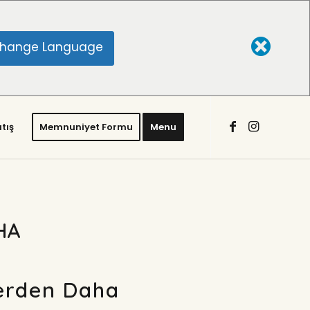
hange Language
tış
Memnuniyet Formu
Menu
HA
lerden Daha