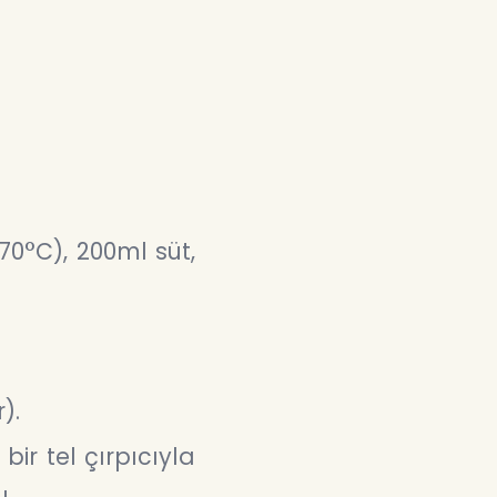
0°C), 200ml süt,
).
ir tel çırpıcıyla
ı.