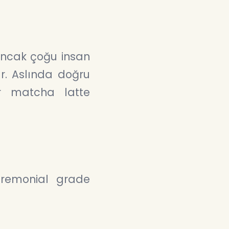
 Ancak çoğu insan
. Aslında doğru
ir matcha latte
eremonial grade